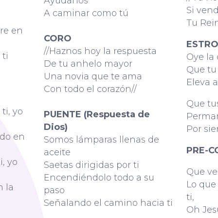
Ayúdanos
Si ven
A caminar como tú
Tu Rein
re en
CORO
ESTRO
//Haznos hoy la respuesta
ti
Oye la
De tu anhelo mayor
Que tu
Una novia que te ama
Eleva a
Con todo el corazón//
Que tu
ti, yo
PUENTE (Respuesta de
Perma
Dios)
Por si
ado en
Somos lámparas llenas de
PRE-C
aceite
i, yo
Saetas dirigidas por ti
Que ve
Encendiéndolo todo a su
Lo que
 la
paso
ti,
Señalando el camino hacia ti
Oh Jes