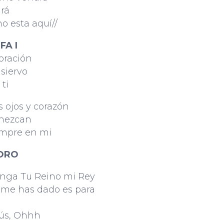
drá
o esta aquí//
FA I
 oración
 siervo
 ti
s ojos y corazón
nezcan
empre en mi
ORO
nga Tu Reino mi Rey
 me has dado es para
ús, Ohhh