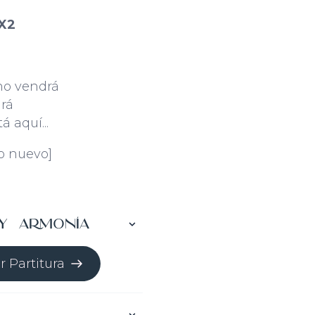
X2
no vendrá
drá
á aquí...
co nuevo]
y Armonía
r Partitura
o