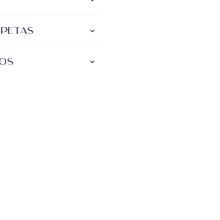
r Partitura
petas
r Partitura
tos
r Partitura