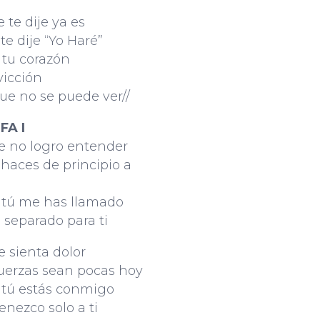
e te dije ya es
te dije “Yo Haré”
 tu corazón
vicción
ue no se puede ver//
FA I
 no logro entender
haces de principio a
 tú me has llamado
 separado para ti
 sienta dolor
fuerzas sean pocas hoy
 tú estás conmigo
enezco solo a ti