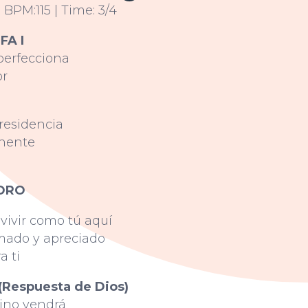
| BPM:115 | Time: 3/4
FA I
perfecciona
or
 residencia
nente
ORO
vivir como tú aquí
ado y apreciado
a ti
Respuesta de Dios)
eino vendrá