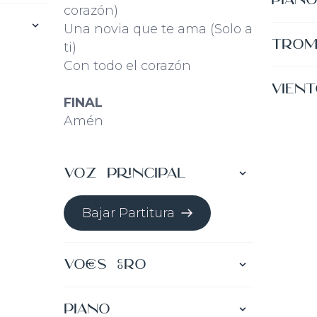
corazón)
Una novia que te ama (Solo a
Baja
Trom
ti)
Con todo el corazón
Baja
Vien
FINAL
Amén
Baja
Voz Principal
Bajar Partitura
Voces Coro
Bajar Partitura
Piano