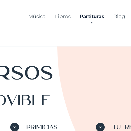
Música
Libros
Partituras
Blog
rsos
ovible
PRIMICIAS
TU R