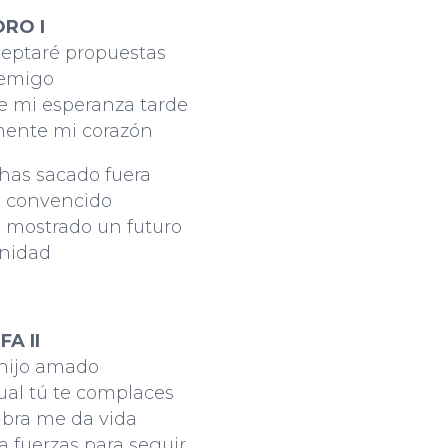
ORO I
ceptaré propuestas
nemigo
 mi esperanza tarde
mente mi corazón
has sacado fuera
 convencido
 mostrado un futuro
rnidad
A II
 hijo amado
cual tú te complaces
abra me da vida
a fuerzas para seguir