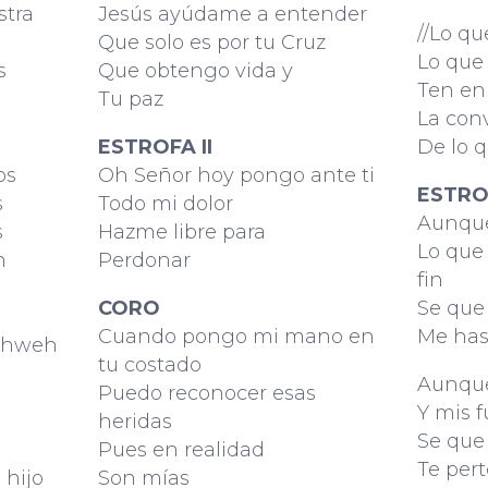
stra
Jesús ayúdame a entender
//Lo qu
Que solo es por tu Cruz
Lo que 
os
Que obtengo vida y
Ten en
Tu paz
La con
ESTROFA II
De lo q
os
Oh Señor hoy pongo ante ti
ESTRO
s
Todo mi dolor
Aunque
s
Hazme libre para
Lo que 
h
Perdonar
fin
CORO
Se que
Cuando pongo mi mano en
Me has
Yahweh
tu costado
Aunque
Puedo reconocer esas
Y mis 
heridas
Se que
Pues en realidad
Te pert
 hijo
Son mías