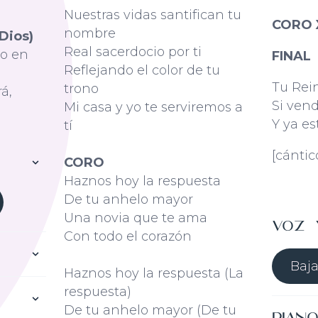
Nuestras vidas santifican tu
CORO 
nombre
Dios)
Real sacerdocio por ti
ro en
FINAL
Reflejando el color de tu
Tu Rei
trono
á,
Si ven
Mi casa y yo te serviremos a
Y ya est
tí
[cánti
CORO
Haznos hoy la respuesta
De tu anhelo mayor
Una novia que te ama
Voz 
Con todo el corazón
Baja
Haznos hoy la respuesta (La
respuesta)
De tu anhelo mayor (De tu
Pian