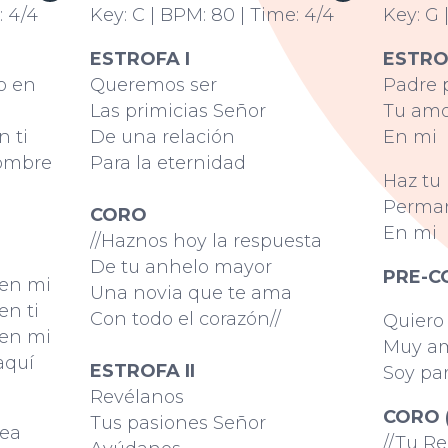
: 4/4
Key: C | BPM: 80 | Time: 4/4
Key: G 
ESTROFA I
ESTRO
o en
Queremos ser
Padre 
Las primicias Señor
Tu am
 ti
De una relación
En mi
ombre
Para la eternidad
Haz tu
Perma
CORO
En mi
//Haznos hoy la respuesta
De tu anhelo mayor
PRE-C
 en mi
Una novia que te ama
en ti
Con todo el corazón//
Quiero 
 en mi
Muy am
aquí
ESTROFA II
Soy par
Revélanos
CORO (
Tus pasiones Señor
ea
//Tu R