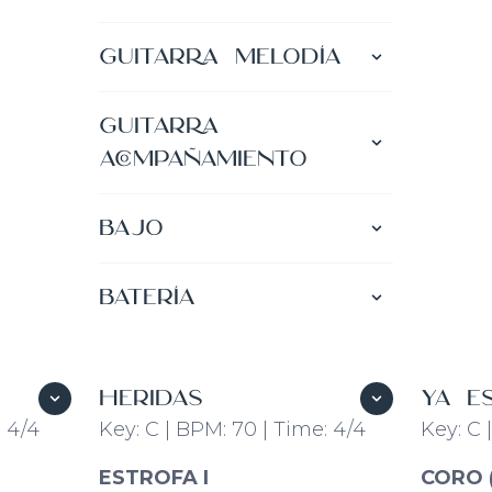
Bajar Partitura
Guitarra Melodía
Bajar Partitura
Guitarra
Acompañamiento
Bajar Partitura
Bajo
Bajar Partitura
Batería
Bajar Partitura
HERIDAS
YA E
: 4/4
Key: C | BPM: 70 | Time: 4/4
Key: C 
ESTROFA I
CORO (