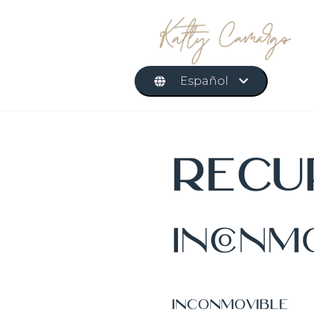
Español
Recu
Inconm
INCONMOVIBLE