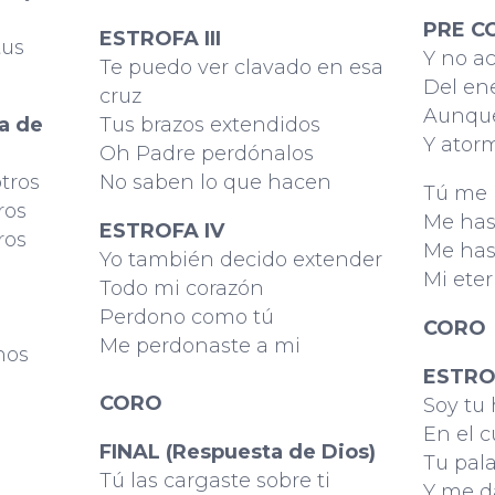
PRE C
ESTROFA III
tus
Y no a
Te puedo ver clavado en esa
Del e
cruz
Aunque
a de
Tus brazos extendidos
Y ator
Oh Padre perdónalos
tros
No saben lo que hacen
Tú me 
ros
Me has
ESTROFA IV
ros
Me has
Yo también decido extender
Mi ete
Todo mi corazón
Perdono como tú
CORO
Me perdonaste a mi
nos
ESTROF
CORO
Soy tu
En el 
FINAL (Respuesta de Dios)
Tu pal
Tú las cargaste sobre ti
Y me d